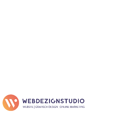
goed advies om
zaken aan te passen
en te stroomlijnen.
Daarom kan ik Salih
bij je van harte
aanbevelen.
Rob Klouth
Klouth Solutions