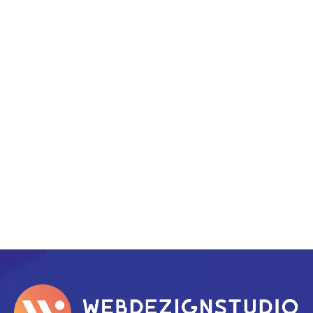
info@webdezignstudio.nl
Rogier van Otterloostraat 39, 1311 JX, Almere
PREV
NEXT