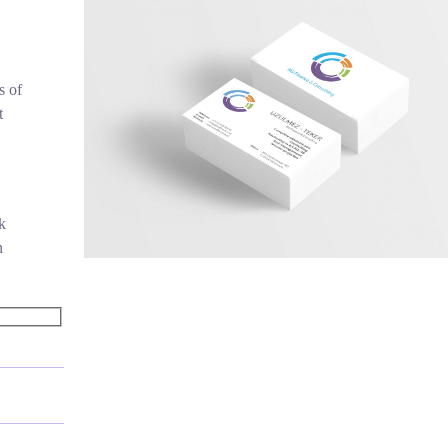
s of
t
k
n