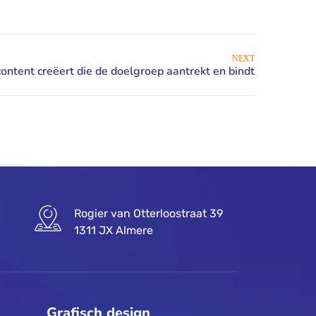
NEXT
Rogier van Otterloostraat 39
1311 JX Almere
Grafisch design