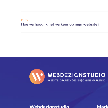
PREV
Webdezignstudio
Mark