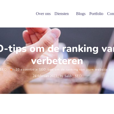
Over ons
Diensten
Blogs
Portfolio
Con
O-tips om de ranking va
verbeteren
SEO
10 essentiële SEO-tips om de ranking van jouw website te 
24 februari 2023
by
Salih
SEO