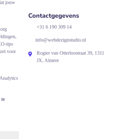
dat jouw
Contactgegevens
+31 6 190 309 14
Zorg
eldingen,
info@webdezignstudio.nl
EO-tips
zet voor
Rogier van Otterloostraat 39, 1311
JX, Almere
 Analytics
 te